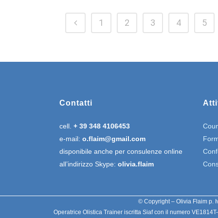
1
2
3
4
5
Contatti
Atti
cell.
+ 39 348 4106453
Coun
e-mail:
o.flaim@gmail.com
Form
disponibile anche per consulenze online
Conf
all’indirizzo Skype:
olivia.flaim
Cons
© Copyright – Olivia Flaim p. I
Operatrice Olistica Trainer iscritta Siaf con il numero VE1814