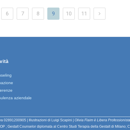
6
7
8
9
10
11
vità
seling
azione
erenze
ulenza aziendale
va 02891200905 | Illustrazioni di Luigi Scapini |
Olivia Flaim è Libera Professionist
T-OP ; Gestalt Counselor diplomata al Centro Studi Terapia della Gestalt di Milano;