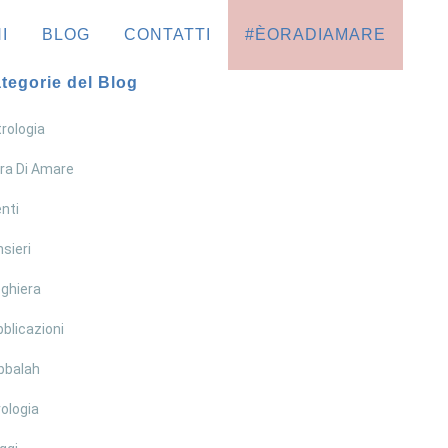
I
BLOG
CONTATTI
#ÈORADIAMARE
tegorie del Blog
rologia
ra Di Amare
nti
sieri
ghiera
blicazioni
bbalah
ologia