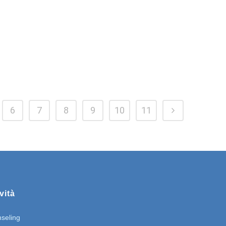
6
7
8
9
10
11
vità
seling