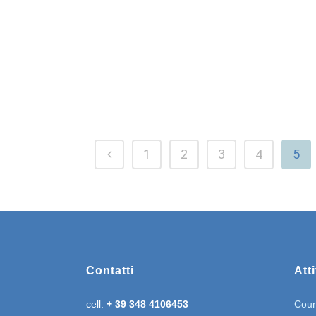
“Non ci capisco più nulla”
leggi tutto >>
1
2
3
4
5
Contatti
Atti
cell.
+ 39 348 4106453
Coun