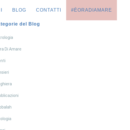
I
BLOG
CONTATTI
#ÈORADIAMARE
tegorie del Blog
rologia
ra Di Amare
nti
sieri
ghiera
blicazioni
bbalah
ologia