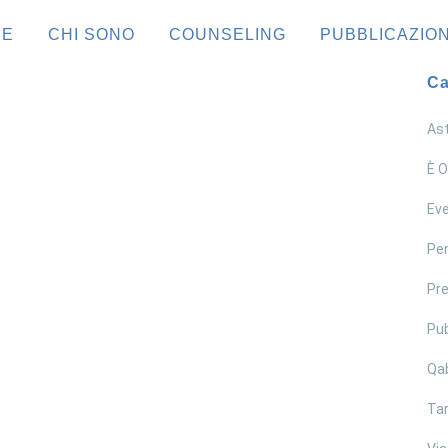
ME
CHI SONO
COUNSELING
PUBBLICAZION
Ca
Ast
È O
Eve
Pen
Pre
Pub
Qa
Ri-conosci te stesso
Tar
leggi tutto >>