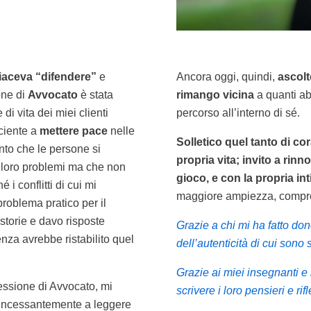
iaceva “difendere”
e
Ancora oggi, quindi,
ascolt
one di
Avvocato
è stata
rimango vicina
a quanti ab
i vita dei miei clienti
percorso all’interno di sé.
iciente a
mettere pace
nelle
Solletico quel tanto di co
onto che le persone si
propria vita; invito a rinn
 loro problemi ma che non
gioco, e con la propria int
 i conflitti di cui mi
maggiore ampiezza, compre
roblema pratico per il
storie e davo risposte
Grazie a chi mi ha fatto don
za avrebbe ristabilito quel
dell’autenticità di cui sono 
Grazie ai miei insegnanti e 
essione di Avvocato, mi
scrivere i loro pensieri e rif
incessantemente a leggere