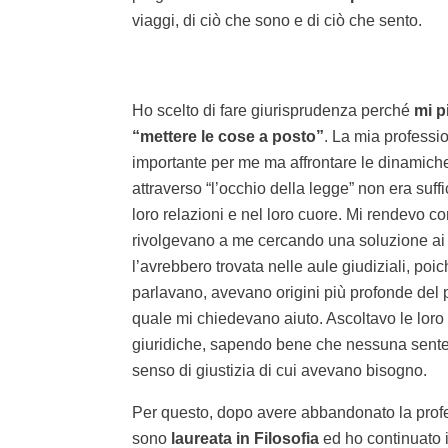
viaggi, di ciò che sono e di ciò che sento.
Ho scelto di fare giurisprudenza perché
mi p
“mettere le cose a posto”
. La mia professi
importante per me ma affrontare le dinamiche d
attraverso “l’occhio della legge” non era suff
loro relazioni e nel loro cuore. Mi rendevo c
rivolgevano a me cercando una soluzione ai
l’avrebbero trovata nelle aule giudiziali, poiché
parlavano, avevano origini più profonde del p
quale mi chiedevano aiuto. Ascoltavo le loro 
giuridiche, sapendo bene che nessuna senten
senso di giustizia di cui avevano bisogno.
Per questo, dopo avere abbandonato la prof
sono
laureata in Filosofia
ed ho continuato 