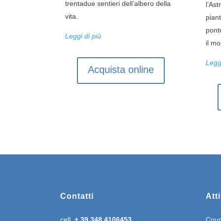
trentadue sentieri dell’albero della
l’Ast
vita.
piant
ponte
Leggi di più
il m
Leggi
Acquista online
Contatti
Atti
cell.
+ 39 348 4106453
Coun