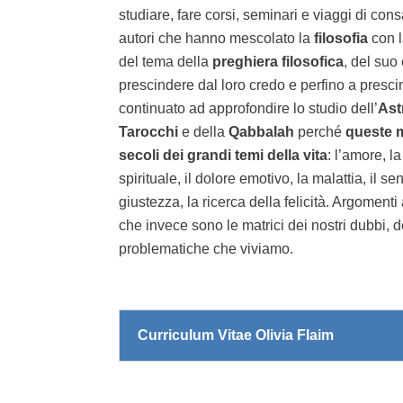
studiare, fare corsi, seminari e viaggi di co
autori che hanno mescolato la
filosofia
con 
del tema della
preghiera filosofica
, del suo
prescindere dal loro credo e perfino a presci
continuato ad approfondire lo studio dell’
Ast
Tarocchi
e della
Qabbalah
perché
queste m
secoli dei grandi temi della vita
: l’amore, la
spirituale, il dolore emotivo, la malattia, il se
giustezza, la ricerca della felicità. Argomen
che invece sono le matrici dei nostri dubbi, d
problematiche che viviamo.
Curriculum Vitae Olivia Flaim