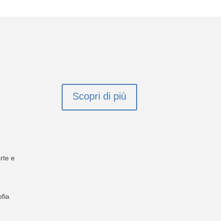
Scopri di più
rte e
ofia