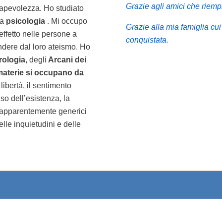
Grazie agli amici che riempi
nsapevolezza. Ho studiato
la
psicologia
. Mi occupo
Grazie alla mia famiglia cu
 effetto nelle persone a
conquistata.
ndere dal loro ateismo. Ho
rologia
, degli
Arcani dei
aterie si occupano da
 libertà, il sentimento
nso dell’esistenza, la
ti apparentemente generici
elle inquietudini e delle