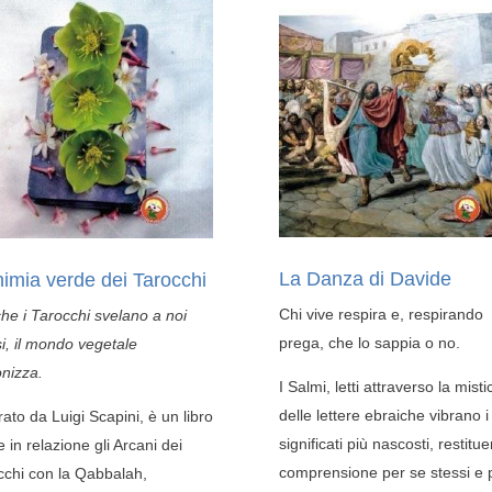
La Danza di Davide
himia verde dei Tarocchi
Chi vive respira e, respirando
che i Tarocchi svelano a noi
prega, che lo sappia o no.
si, il mondo vegetale
nizza.
I Salmi, letti attraverso la misti
delle lettere ebraiche vibrano i
trato da Luigi Scapini, è un libro
significati più nascosti, restitu
 in relazione gli Arcani dei
comprensione per se stessi e p
cchi con la Qabbalah,