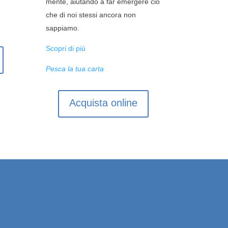
mente, aiutando a far emergere ciò
che di noi stessi ancora non
sappiamo.
Scopri di più
Pesca la tua carta
Acquista online