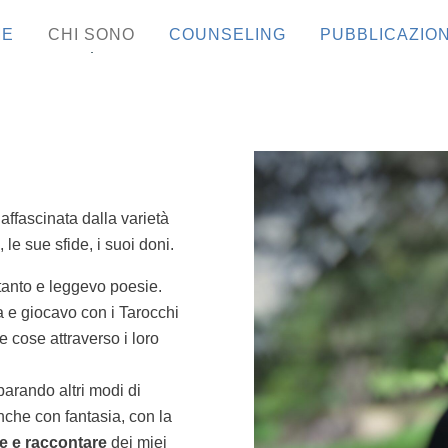
ME
CHI SONO
COUNSELING
PUBBLICAZION
ffascinata dalla varietà
 le sue sfide, i suoi doni.
tanto e leggevo poesie.
a e giocavo con i Tarocchi
e cose attraverso i loro
parando altri modi di
che con fantasia, con la
re e raccontare
dei miei