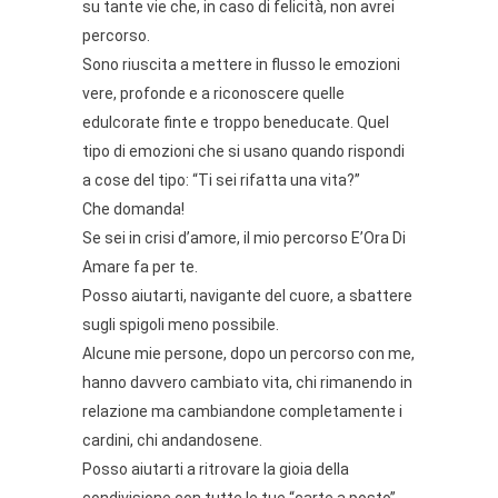
su tante vie che, in caso di felicità, non avrei
percorso.
Sono riuscita a mettere in flusso le emozioni
vere, profonde e a riconoscere quelle
edulcorate finte e troppo beneducate. Quel
tipo di emozioni che si usano quando rispondi
a cose del tipo: “Ti sei rifatta una vita?”
Che domanda!
Se sei in crisi d’amore, il mio percorso E’Ora Di
Amare fa per te.
Posso aiutarti, navigante del cuore, a sbattere
sugli spigoli meno possibile.
Alcune mie persone, dopo un percorso con me,
hanno davvero cambiato vita, chi rimanendo in
relazione ma cambiandone completamente i
cardini, chi andandosene.
Posso aiutarti a ritrovare la gioia della
condivisione con tutte le tue “carte a posto”