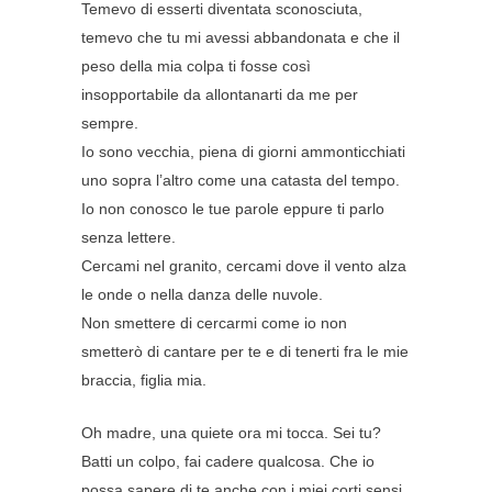
Temevo di esserti diventata sconosciuta,
temevo che tu mi avessi abbandonata e che il
peso della mia colpa ti fosse così
insopportabile da allontanarti da me per
sempre.
Io sono vecchia, piena di giorni ammonticchiati
uno sopra l’altro come una catasta del tempo.
Io non conosco le tue parole eppure ti parlo
senza lettere.
Cercami nel granito, cercami dove il vento alza
le onde o nella danza delle nuvole.
Non smettere di cercarmi come io non
smetterò di cantare per te e di tenerti fra le mie
braccia, figlia mia.
Oh madre, una quiete ora mi tocca. Sei tu?
Batti un colpo, fai cadere qualcosa. Che io
possa sapere di te anche con i miei corti sensi.